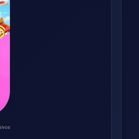
sivos