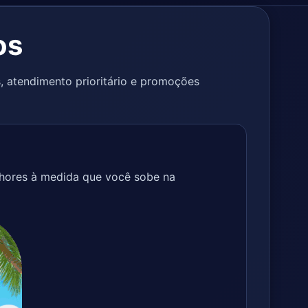
os
, atendimento prioritário e promoções
lhores à medida que você sobe na