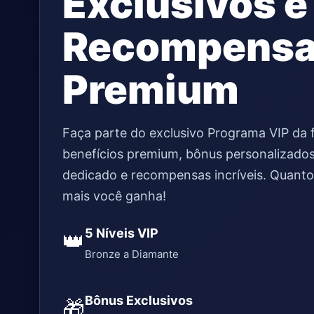
Exclusivos e
Recompens
Premium
Faça parte do exclusivo Programa VIP da 
benefícios premium, bônus personalizados
dedicado e recompensas incríveis. Quanto
mais você ganha!
5 Níveis VIP
👑
Bronze a Diamante
Bônus Exclusivos
🎁