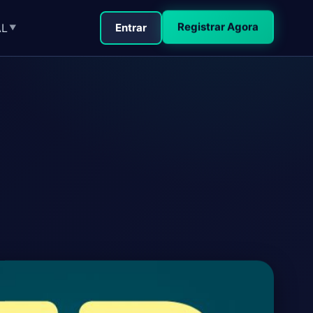
AL
Registrar Agora
Entrar
▼