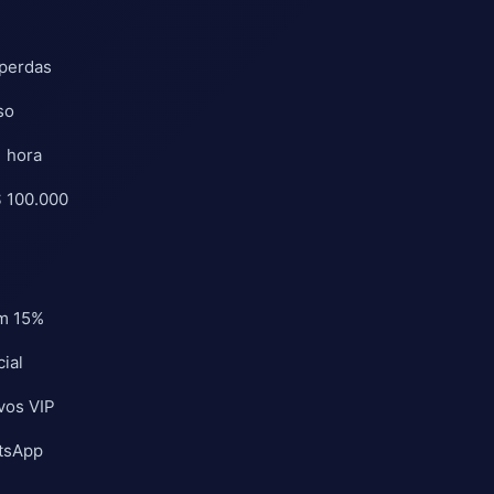
perdas
so
 hora
 100.000
m 15%
ial
vos VIP
tsApp