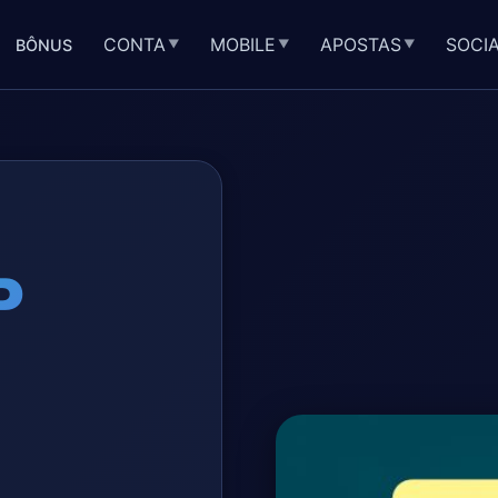
CONTA
MOBILE
APOSTAS
SOCI
BÔNUS
▼
▼
▼
P