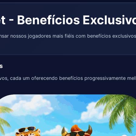
t - Benefícios Exclusiv
sar nossos jogadores mais fiéis com benefícios exclusivos
s
ivos, cada um oferecendo benefícios progressivamente me