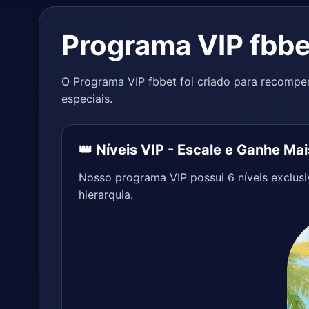
Programa VIP fbbe
O Programa VIP fbbet foi criado para recompen
especiais.
👑 Níveis VIP - Escale e Ganhe Mai
Nosso programa VIP possui 6 níveis exclus
hierarquia.