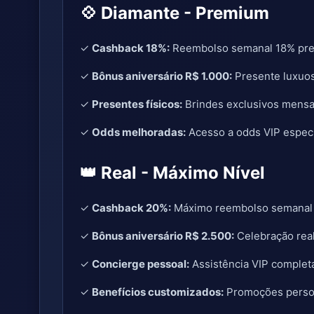
💠 Diamante - Premium
✓
Cashback 18%:
Reembolso semanal 18% pr
✓
Bônus aniversário R$ 1.000:
Presente luxuo
✓
Presentes físicos:
Brindes exclusivos mensa
✓
Odds melhoradas:
Acesso a odds VIP espec
👑 Real - Máximo Nível
✓
Cashback 20%:
Máximo reembolso semanal
✓
Bônus aniversário R$ 2.500:
Celebração rea
✓
Concierge pessoal:
Assistência VIP complet
✓
Benefícios customizados:
Promoções perso